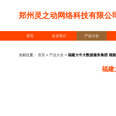
郑州灵之动网络科技有限公
首页
企业简介
产品大全
当前位置：
首页
>
产品大全
>
福建大中大数据服务集团 领
福建