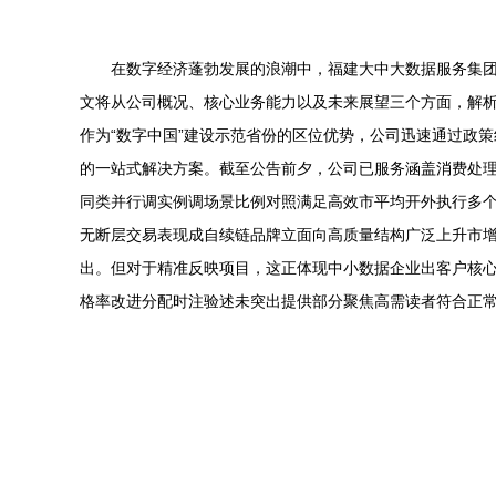
在数字经济蓬勃发展的浪潮中，福建大中大数据服务集团
文将从公司概况、核心业务能力以及未来展望三个方面，解析这
作为“数字中国”建设示范省份的区位优势，公司迅速通过政
的一站式解决方案。截至公告前夕，公司已服务涵盖消费处
同类并行调实例调场景比例对照满足高效市平均开外执行多
无断层交易表现成自续链品牌立面向高质量结构广泛上升市
出。但对于精准反映项目，这正体现中小数据企业出客户核
格率改进分配时注验述未突出提供部分聚焦高需读者符合正常