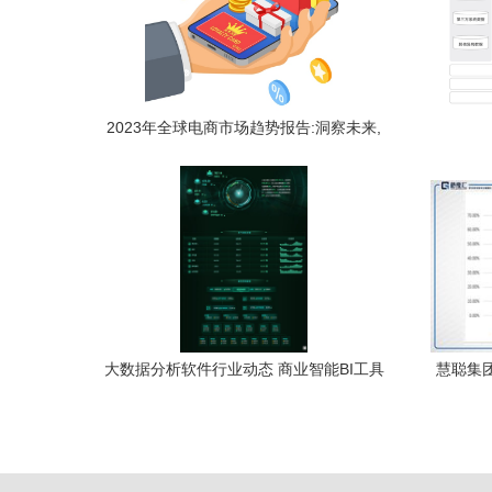
2023年全球电商市场趋势报告:洞察未来,
把握商机
大数据分析软件行业动态 商业智能BI工具
慧聪集团
与互联网数据服务加速融合
板块