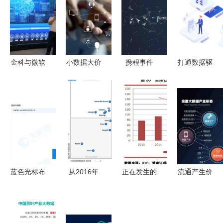
金科与微软
小数据大价
携程事件
打通数据驱
合作:探索
值,微积分
“大数据杀
动脉絡
社区大数据
Vekfen区块
熟”还是
DevPress
链让我们的
APP的
官方社区大
小数据为我
bug？看看
数据服务全
们服务
专家怎么说
解析
蓝色光标布
从2016年
正在发生的
流通产生价
局西南，成
魔力象限看
变革 描绘
值 大数据
都新设数据
全球大数据
中国云计算
产业的又一
科技公司加
厂商风起云
与大数据产
春——从数