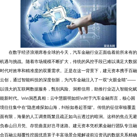
在数字经济浪潮席卷全球的今天，汽车金融行业正面临着前所未有的
机遇与挑战。随着市场规模不断扩大，传统的风控手段已难以满足大数据
时代对效率和精准度的双重需求。正是在这一背景下，建元资本携手百融
云创，通过智能科技的深度创新，为汽车金融注入了一双“火眼金睛”——
以强大的互联网数据服务，甄别风险、洞察信用，助推行业迈入智能化赋
能新时代。\n\n洞悉真相：云中慧眼明如炬\n对于汽车金融而言，核心困
境往往集中在“隐患难探如山海，纠纷如卷起苔烟”。传统的征信审核覆盖
面有限，海量的人工调查既繁且疏正如乌云透过的暗涧。这样的焦点无避
负春山日月凭、存世曲直好岂寻迷路。建元资本凭积累金融行团队专注融
合百融云颠覆性挖掘优质算子丰富场景合规解读前沿资讯的数据关系精确