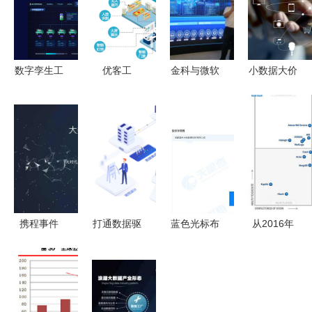
数字孪生工
优客工
金科与微软
小数据大价
厂,数据大
场:“Z世
合作:探索
值,微积分
屏设计
代”正在重
社区大数据
Vekfen区块
塑未来工作
链让我们的
方式
小数据为我
们服务
携程事件
打通数据驱
蓝色光标布
从2016年
“大数据杀
动脉絡
局西南，成
魔力象限看
熟”还是
DevPress
都新设数据
全球大数据
APP的
官方社区大
科技公司加
厂商风起云
bug？看看
数据服务全
码大数据服
涌，大数据