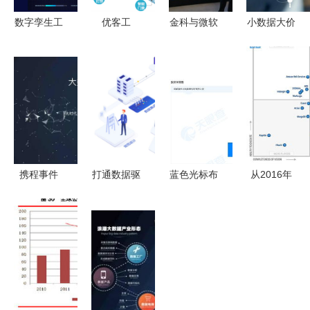
数字孪生工
优客工
金科与微软
小数据大价
厂,数据大
场:“Z世
合作:探索
值,微积分
屏设计
代”正在重
社区大数据
Vekfen区块
塑未来工作
链让我们的
方式
小数据为我
们服务
携程事件
打通数据驱
蓝色光标布
从2016年
“大数据杀
动脉絡
局西南，成
魔力象限看
熟”还是
DevPress
都新设数据
全球大数据
APP的
官方社区大
科技公司加
厂商风起云
bug？看看
数据服务全
码大数据服
涌，大数据
专家怎么说
解析
务
服务博弈加
剧