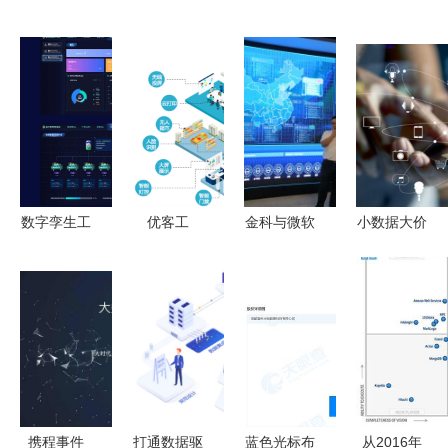
数字孪生工
优客工
金科与微软
小数据大价
厂,数据大
场:“Z世
合作:探索
值,微积分
屏设计
代”正在重
社区大数据
Vekfen区块
塑未来工作
链让我们的
方式
小数据为我
们服务
携程事件
打通数据驱
蓝色光标布
从2016年