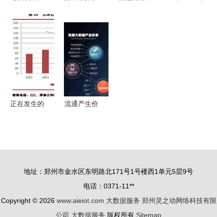
“大数据杀
动脉絡
局西南，成
魔力象限看
熟”还是
DevPress
都新设数据
全球大数据
APP的
官方社区大
科技公司加
厂商风起云
bug？看看
数据服务全
码大数据服
涌，大数据
专家怎么说
解析
务
服务博弈加
剧
正在发生的
流通产生价
变革 描绘
值 大数据
中国云计算
产业的又一
与大数据产
春——从数
业商机云图
据垄断到数
地址：郑州市金水区东明路北171号1号楼西1单元5层9号
据服务新生
电话：0371-11**
态
Copyright © 2026
www.aieiot.com
大数据服务
郑州灵之动网络科技有限
公司
大数据服务
版权所有
Sitemap